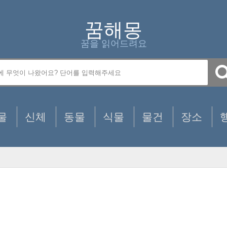
꿈해몽
꿈을 읽어드려요
물
신체
동물
식물
물건
장소