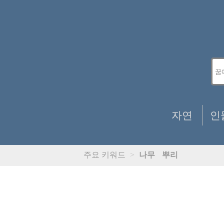
자연
인
주요 키워드
>
나무
뿌리