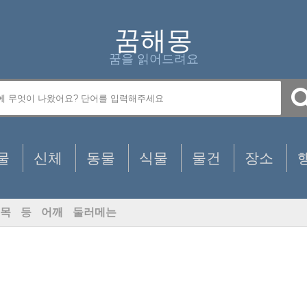
꿈해몽
꿈을 읽어드려요
물
신체
동물
식물
물건
장소
목
등
어깨
둘러메는