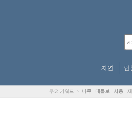
자연
인
주요 키워드
>
나무
대들보
사용
재