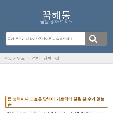
꿈해몽
꿈을 읽어드려요
주요 키워드
>
성벽
담벽
길
큰 성벽이나 드높은 담벽이 가로막아 길을 갈 수가 없는
꿈