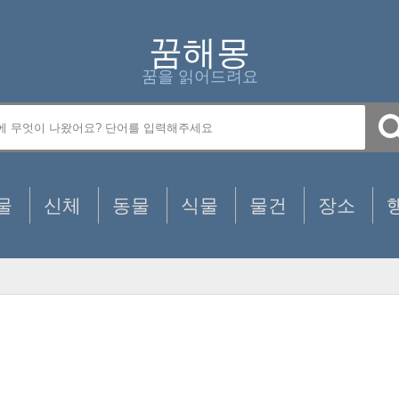
꿈해몽
꿈을 읽어드려요
물
신체
동물
식물
물건
장소