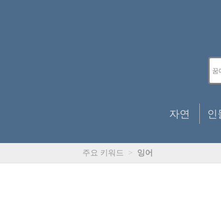
자연
인
주요 키워드
>
잉어