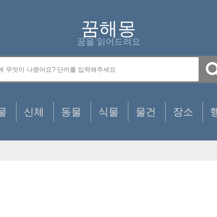
꿈해몽
꿈을 읽어드려요
물
신체
동물
식물
물건
장소