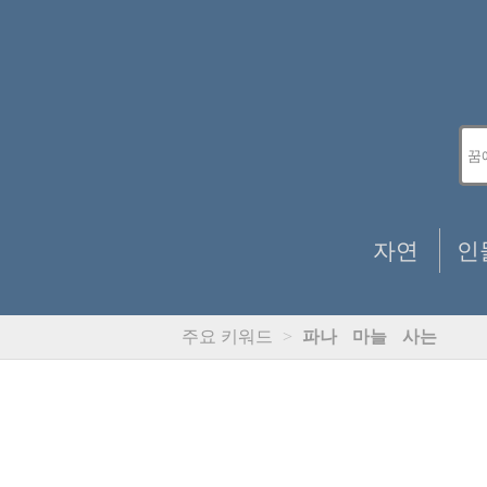
자연
인
주요 키워드
>
파나
마늘
사는