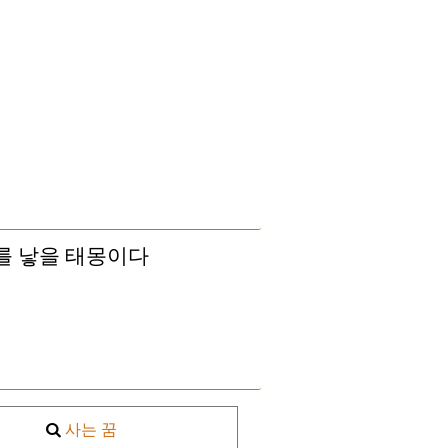
를 낳을 태몽이다
사는 꿈