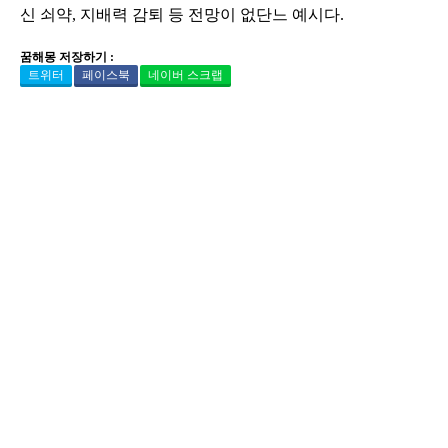
신 쇠약, 지배력 감퇴 등 전망이 없단느 예시다.
꿈해몽 저장하기 :
트위터
페이스북
네이버 스크랩